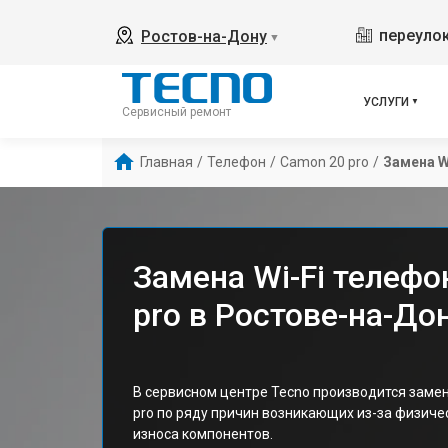
переулок
Ростов-на-Дону
▼
УСЛУГИ
Сервисный ремонт
Главная
/
Телефон
/
Camon 20 pro
/
Замена W
Замена Wi-Fi телефо
pro в Ростове-на-До
В сервисном центре Tecno производится замен
pro по ряду причин возникающих из-за физич
износа компонентов.