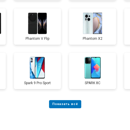
от 50 мин
о
Phantom V Flip
Phantom X2
от 90 мин
о
от 40 мин
о
Spark 9 Pro Sport
SPARK 8C