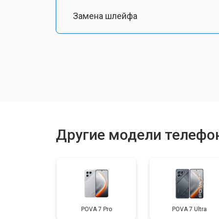
Замена шлейфа
Замена разъема питания
Ремонт камеры
Замена материнской платы
Другие модели телефо
Замена задней крышки
Замена дисплея (экрана)
POVA 7 Pro
POVA 7 Ultra
Замена аккумулятора