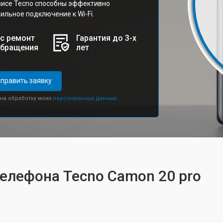
исе Tecno способны эффективно
ильное подключение к Wi-Fi.
с ремонт
Гарантия до 3-х
обращения
лет
править заявку
 на обработку моих
персональных данных.
телефона Tecno Camon 20 pro