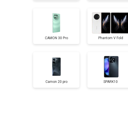
Замена кнопки включения
CAMON 30 Pro
Phantom V Fold
Ремонт цепи питания
Ремонт динамика
Camon 20 pro
SPARK10