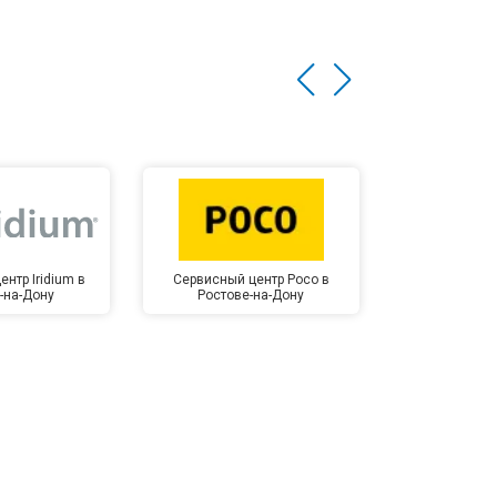
нтр Iridium в
Сервисный центр Poco в
Сервисный 
-на-Дону
Ростове-на-Дону
Ростов