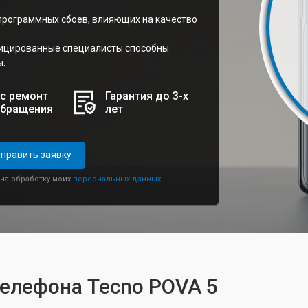
 программных сбоев, влияющих на качество
фицированные специалисты способны
ы.
с ремонт
Гарантия до 3-х
обращения
лет
править заявку
 на обработку моих
персональных данных.
телефона Tecno POVA 5