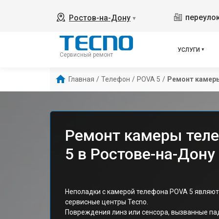
переулок
Ростов-на-Дону
▼
УСЛУГИ
Сервисный ремонт
Главная
/
Телефон
/
POVA 5
/
Ремонт камер
Ремонт камеры тел
5 в Ростове-на-Дону
Неполадки с камерой телефона POVA 5 являют
сервисные центры Tecno.
Повреждения линз или сенсора, вызванные па