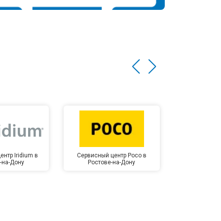
нтр Iridium в
Сервисный центр Poco в
Сервисный 
-на-Дону
Ростове-на-Дону
Ростов