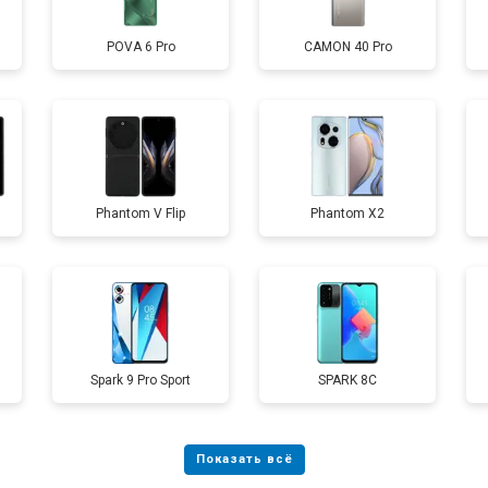
POVA 6 Pro
CAMON 40 Pro
от 60 мин
о
от 50 мин
о
Phantom V Flip
Phantom X2
от 90 мин
о
от 40 мин
о
Spark 9 Pro Sport
SPARK 8C