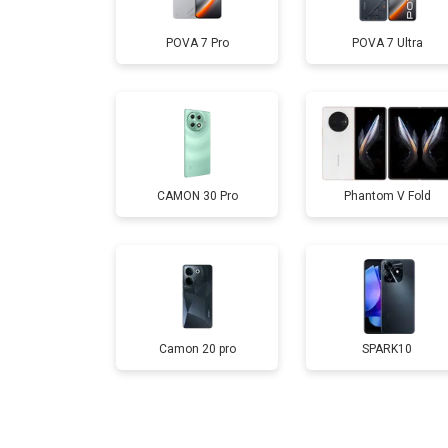
POVA 7 Pro
POVA 7 Ultra
Замена аккумулятора
Замена кнопки включения
CAMON 30 Pro
Phantom V Fold
Ремонт цепи питания
Ремонт динамика
Camon 20 pro
SPARK10