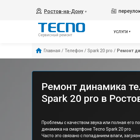
переулок
Ростов-на-Дону
▼
УСЛУГИ
Сервисный ремонт
Главная
/
Телефон
/
Spark 20 pro
/
Ремонт д
Ремонт динамика те
Spark 20 pro в Росто
Проблемы с качеством звука или полная его п
динамика на смартфоне Tecno Spark 20 pro.
Часто это связано с попаданием влаги, загря