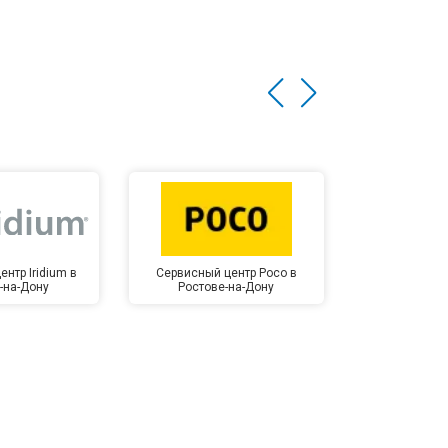
нтр Iridium в
Сервисный центр Poco в
Сервисный 
-на-Дону
Ростове-на-Дону
Ростов