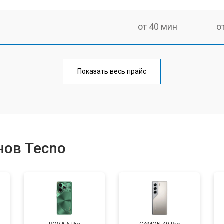
от 40 мин
о
от 70 мин
о
Показать весь прайс
от 50 мин
о
от 70 мин
о
нов Tecno
от 60 мин
о
от 60 мин
о