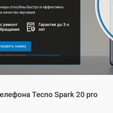
неры способны быстро и эффективно
е качество звучания.
с ремонт
Гарантия до 3-х
обращения
лет
править заявку
 на обработку моих
персональных данных.
елефона Tecno Spark 20 pro