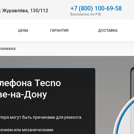
+7 (800) 100-69-58
 Журавлёва, 130/112
Бесплатно по РФ
ЦЕНЫ
ГАРАНТИЯ
ДОСТАВКА
инамика
лефона Tecno
ве-на-Дону
отеря могут быть причинами для ремонта
знением или механическими